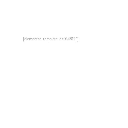
[elementor-template id=”64812″]