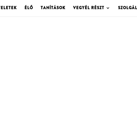
TELETEK
ÉLŐ
TANÍTÁSOK
VEGYÉL RÉSZT
SZOLGÁ
OLGOTA ARCHÍVU