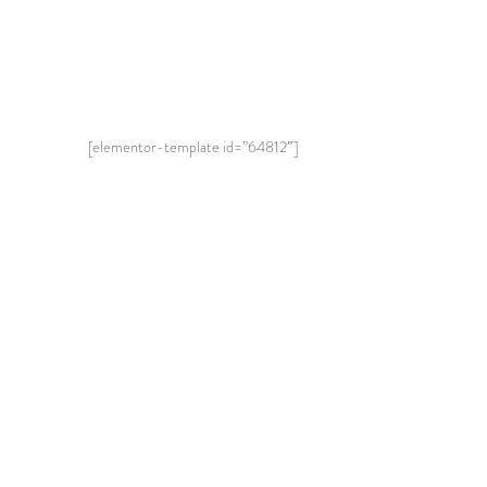
[elementor-template id=”64812″]