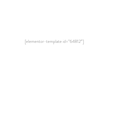
[elementor-template id=”64812″]