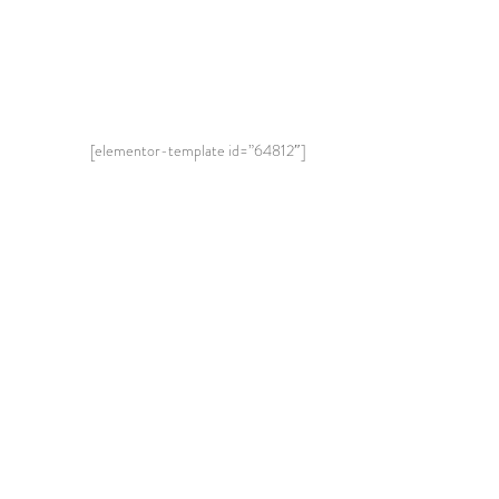
[elementor-template id=”64812″]