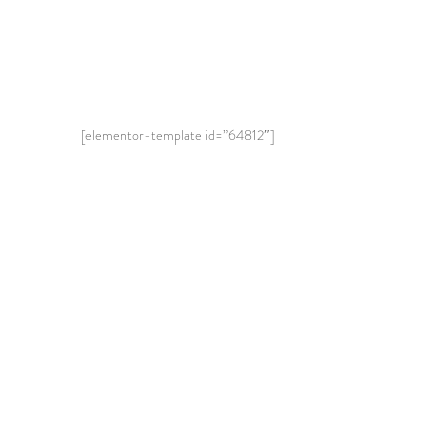
[elementor-template id=”64812″]