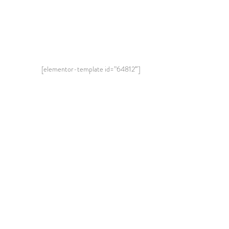
[elementor-template id=”64812″]