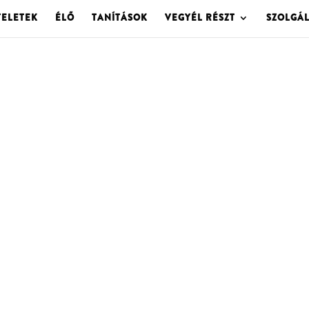
TELETEK
ÉLŐ
TANÍTÁSOK
VEGYÉL RÉSZT
SZOLGÁ
OLGOTA ARCHÍVU