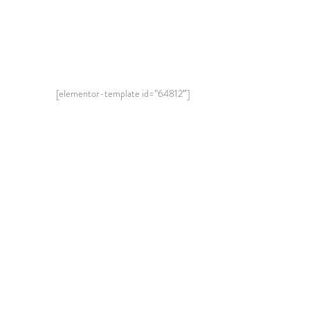
[elementor-template id=”64812″]