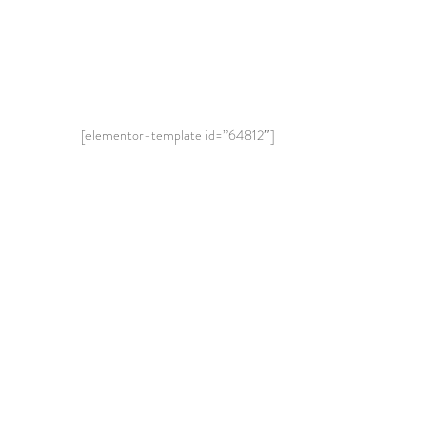
[elementor-template id=”64812″]