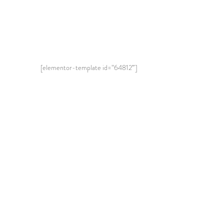
[elementor-template id=”64812″]