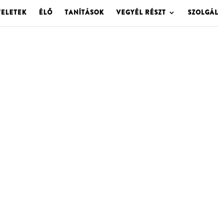
TELETEK
ÉLŐ
TANÍTÁSOK
VEGYÉL RÉSZT
SZOLGÁ
OLGOTA ARCHÍVU