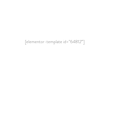
[elementor-template id=”64812″]