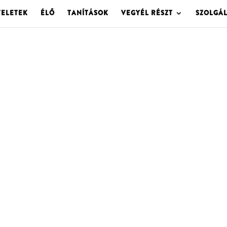
TELETEK
ÉLŐ
TANÍTÁSOK
VEGYÉL RÉSZT
SZOLGÁ
OLGOTA ARCHÍVU