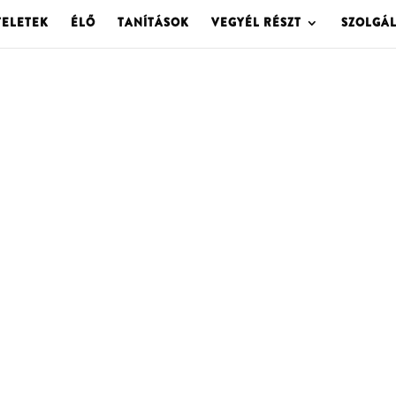
TELETEK
ÉLŐ
TANÍTÁSOK
VEGYÉL RÉSZT
SZOLGÁ
OLGOTA ARCHÍVU