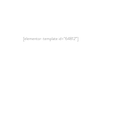
[elementor-template id=”64812″]