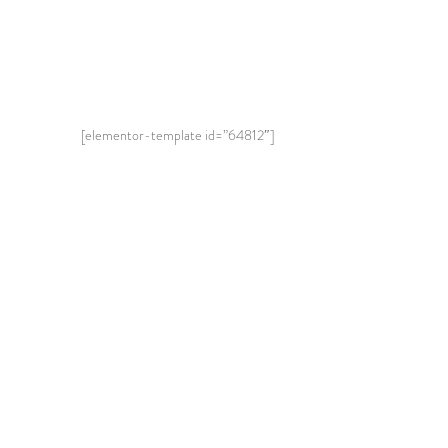
[elementor-template id=”64812″]