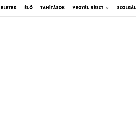
TELETEK
ÉLŐ
TANÍTÁSOK
VEGYÉL RÉSZT
SZOLGÁ
OLGOTA ARCHÍVU