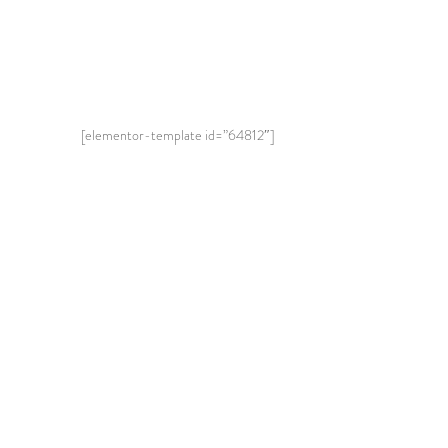
[elementor-template id=”64812″]