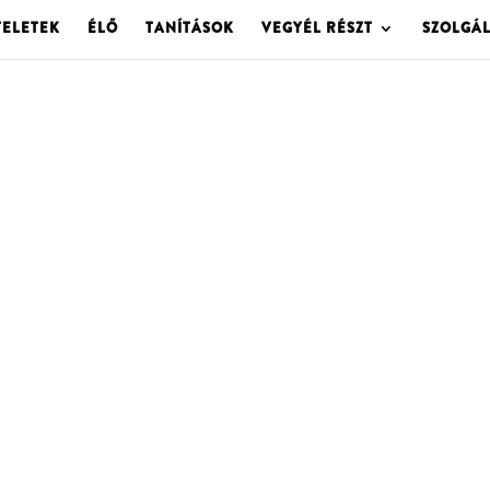
TELETEK
ÉLŐ
TANÍTÁSOK
VEGYÉL RÉSZT
SZOLGÁ
OLGOTA ARCHÍVU