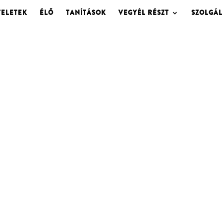
TELETEK
ÉLŐ
TANÍTÁSOK
VEGYÉL RÉSZT
SZOLGÁ
OLGOTA ARCHÍVU