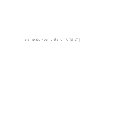
[elementor-template id=”64812″]