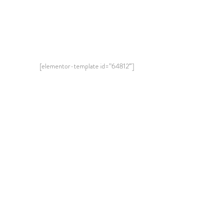
[elementor-template id=”64812″]