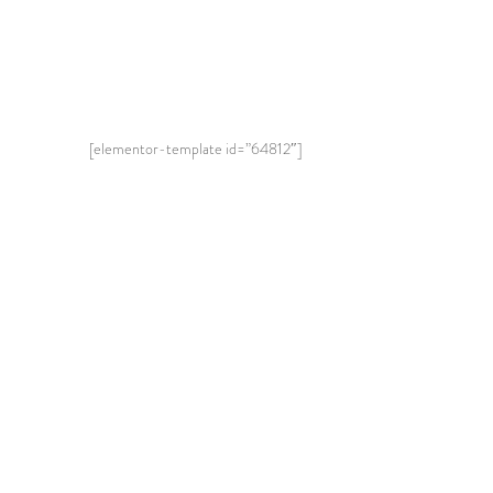
[elementor-template id=”64812″]