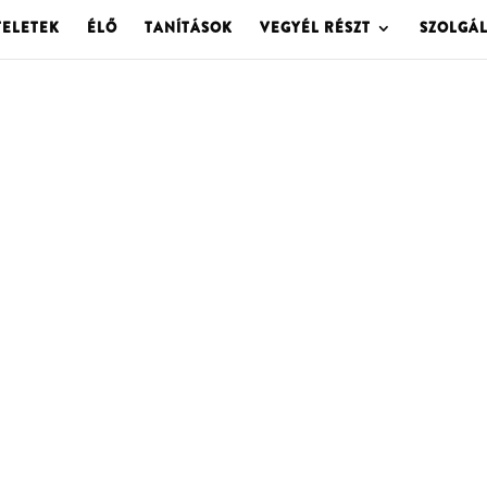
TELETEK
ÉLŐ
TANÍTÁSOK
VEGYÉL RÉSZT
SZOLGÁ
OLGOTA ARCHÍVU