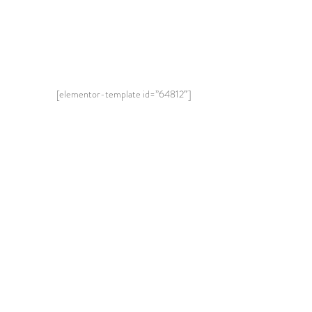
[elementor-template id=”64812″]