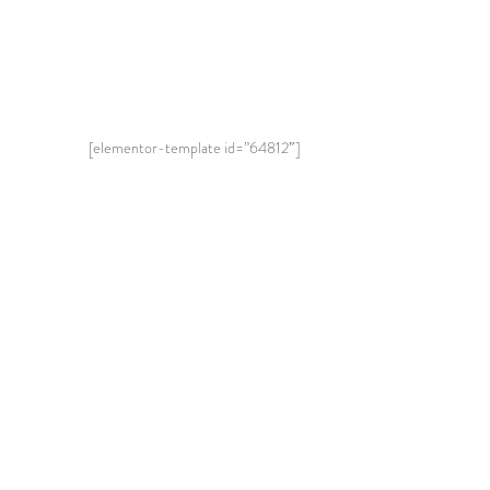
[elementor-template id=”64812″]