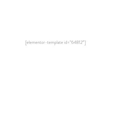
[elementor-template id=”64812″]