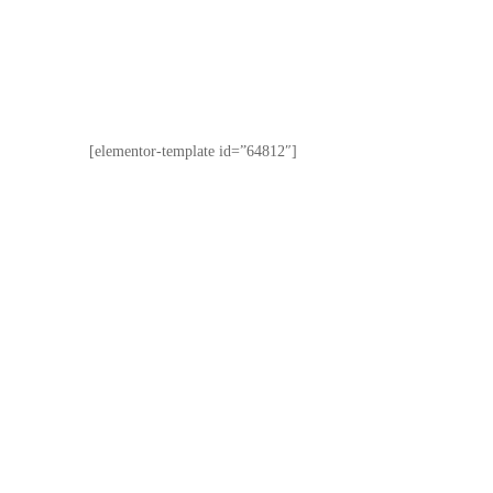
[elementor-template id=”64812″]