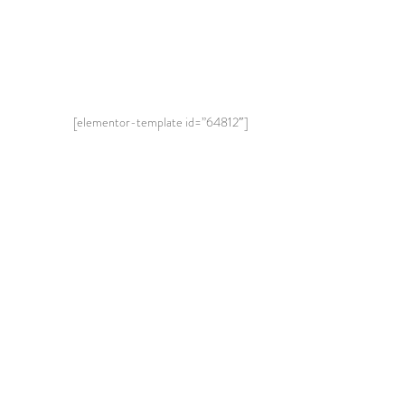
[elementor-template id=”64812″]