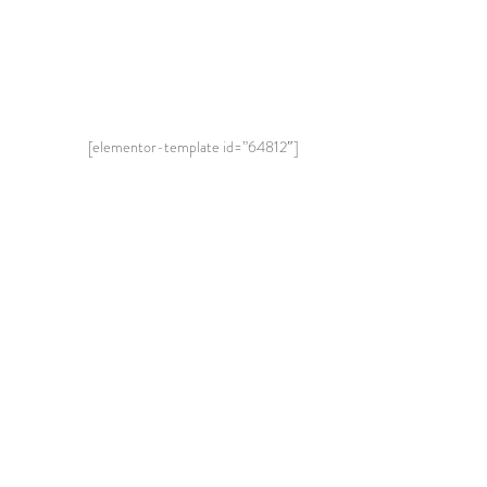
[elementor-template id=”64812″]