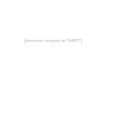
[elementor-template id=”64812″]