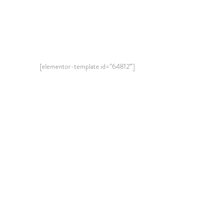
[elementor-template id=”64812″]