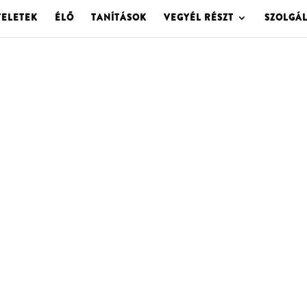
TELETEK
ÉLŐ
TANÍTÁSOK
VEGYÉL RÉSZT
SZOLGÁ
OLGOTA ARCHÍVU