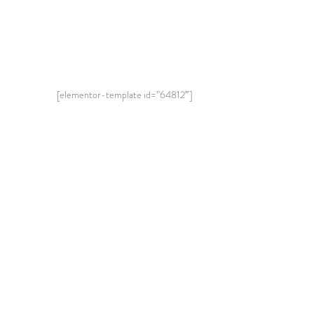
[elementor-template id=”64812″]