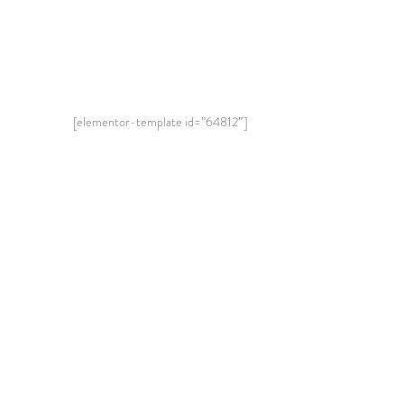
[elementor-template id=”64812″]