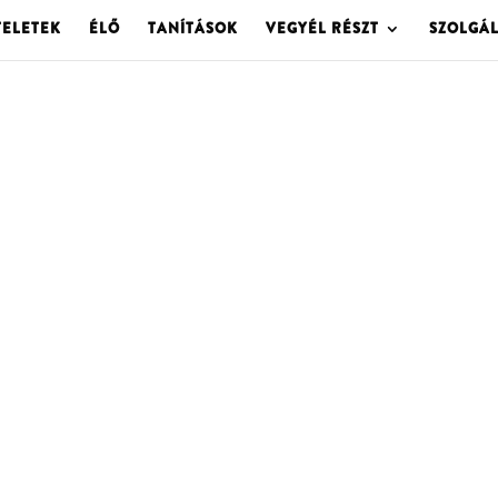
TELETEK
ÉLŐ
TANÍTÁSOK
VEGYÉL RÉSZT
SZOLGÁ
OLGOTA ARCHÍVU