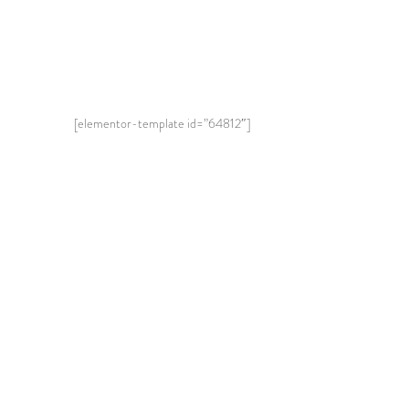
[elementor-template id=”64812″]