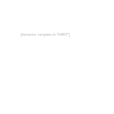
[elementor-template id=”64812″]