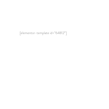
[elementor-template id=”64812″]