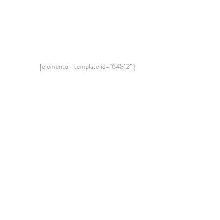
[elementor-template id=”64812″]