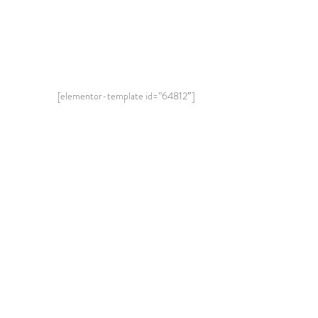
[elementor-template id=”64812″]