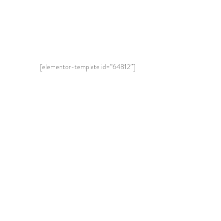
[elementor-template id=”64812″]