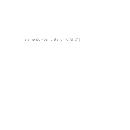
[elementor-template id=”64812″]