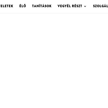
TELETEK
ÉLŐ
TANÍTÁSOK
VEGYÉL RÉSZT
SZOLGÁ
OLGOTA ARCHÍVU