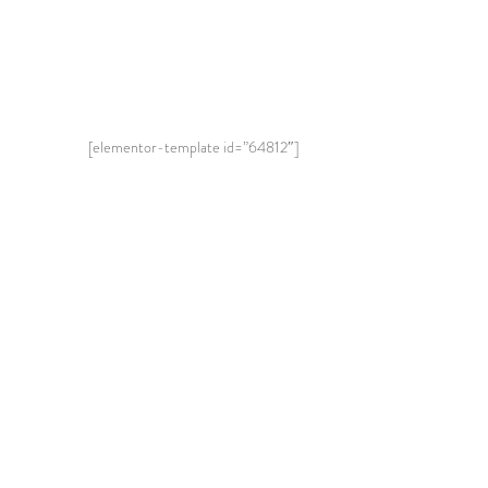
[elementor-template id=”64812″]