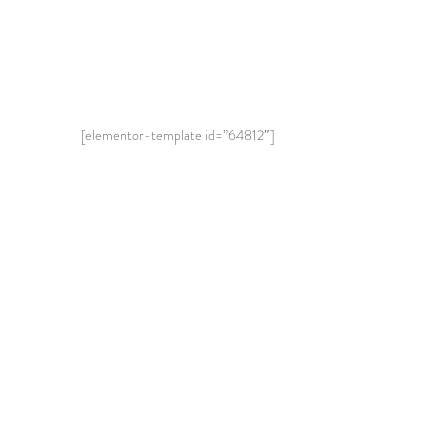
[elementor-template id=”64812″]