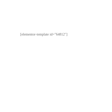
[elementor-template id=”64812″]