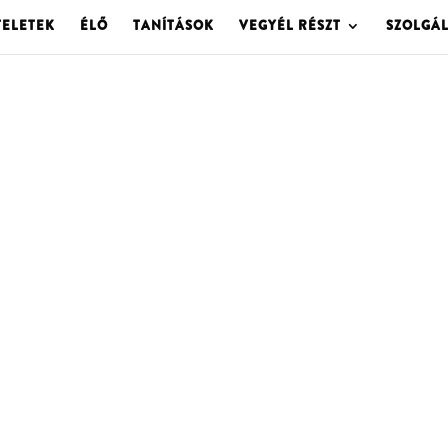
TELETEK
ÉLŐ
TANÍTÁSOK
VEGYÉL RÉSZT
SZOLGÁ
OLGOTA ARCHÍVU