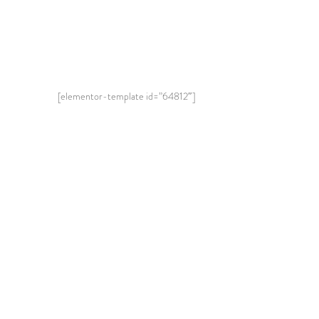
[elementor-template id=”64812″]